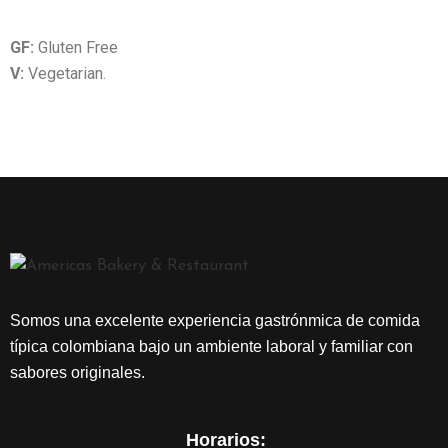
E
N
GF:
Gluten Free
Ú
V:
Vegetarian.
C
O
N
T
Á
C
T
A
N
Somos una excelente experiencia gastrónmica de comida
O
típica colombiana bajo un ambiente laboral y familiar con
S
sabores originales.
Horarios: