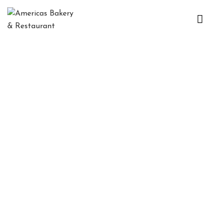
H
O
M
E
APPETIZER
C
O
N
Ó
C
E
N
O
S
M