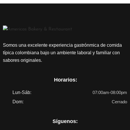
C
O
N
T
Á
C
Somos una excelente experiencia gastrónmica de comida
T
típica colombiana bajo un ambiente laboral y familiar con
A
sabores originales.
N
O
S
Horarios:
Lun-Sáb:
07:00am-08:00pm
Dom:
Cerrado
Síguenos: