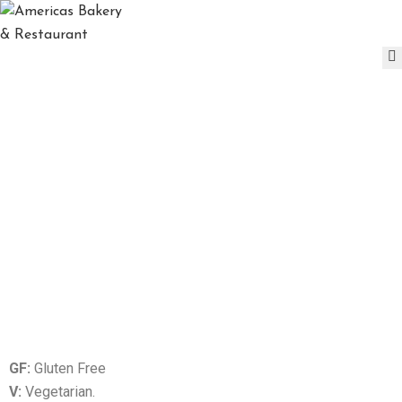
H
O
M
E
C
DAILY SPECIAL
O
N
Ó
C
E
N
O
S
M
E
GF:
Gluten Free
N
V:
Vegetarian.
Ú