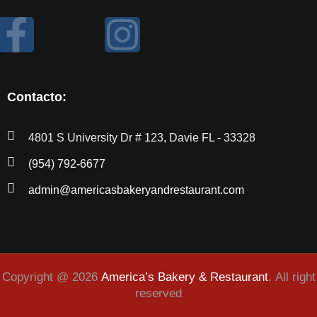
Contacto:
4801 S University Dr # 123, Davie FL - 33328
(954) 792-6677
admin@americasbakeryandrestaurant.com
Copyright @ 2026
America’s Bakery & Restaurant
.
All right
reserved