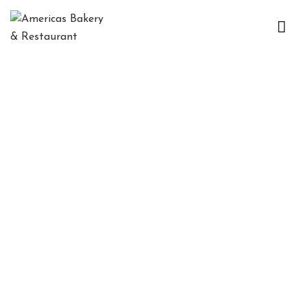
H
O
M
E
KIDS MENU
C
O
N
Ó
C
E
N
O
S
M