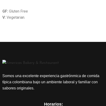
E
N
GF:
Gluten Free
Ú
V:
Vegetarian.
C
O
N
T
Á
C
T
A
N
Somos una excelente experiencia gastrónmica de comida
O
típica colombiana bajo un ambiente laboral y familiar con
S
sabores originales.
Horarios: