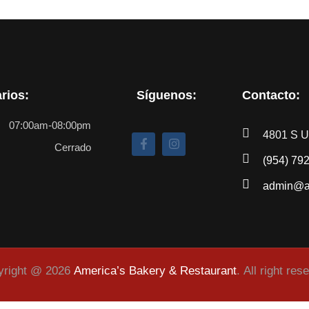
rios:
Síguenos:
Contacto:
07:00am-08:00pm
4801 S Un
Cerrado
(954) 79
admin@am
yright @ 2026
America’s Bakery & Restaurant
.
All right res