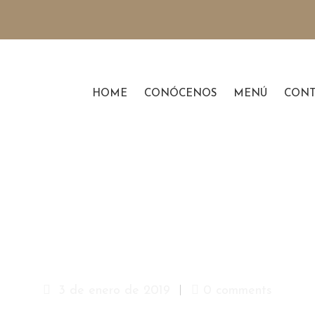
HOME
CONÓCENOS
MENÚ
CONT
Etiam Tempor 
3 de enero de 2019
0 comments