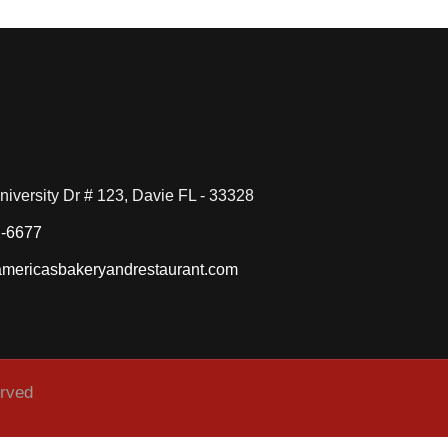
iversity Dr # 123, Davie FL - 33328
2-6677
ericasbakeryandrestaurant.com
erved