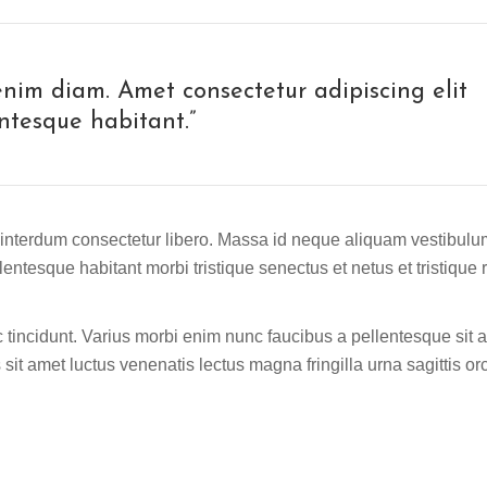
enim diam. Amet consectetur adipiscing elit
ntesque habitant.”
 interdum consectetur libero. Massa id neque aliquam vestibulu
llentesque habitant morbi tristique senectus et netus et tristique 
tincidunt. Varius morbi enim nunc faucibus a pellentesque sit 
it amet luctus venenatis lectus magna fringilla urna sagittis orc